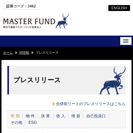
証券コード：3462
ENGLISH
ホーム
IR情報
プレスリリース
プレスリリース
合併前リートのプレスリリースはこちら
年 別
物 件
決 算
借 入
増 資
自己投資口
その他
ESG