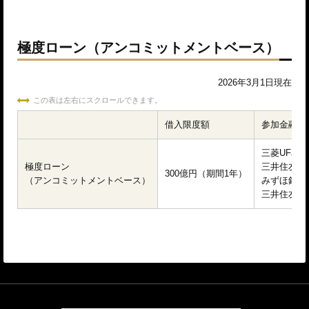
極度ローン（アンコミットメントベース）
2026年3月1日現在
この表は左右にスクロールできます。
借入限度額
参加金融機
三菱UFJ銀
極度ローン
三井住友銀
300億円（期間1年）
（アンコミットメントベース）
みずほ銀行
三井住友信