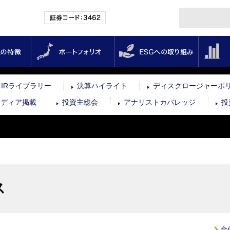
証券コード：3462
投資法人の特徴
ポートフォリオ
ESGへの取
IRライブラリー
決算ハイライト
ディスクロージャーポ
メディア掲載
投資主総会
アナリストカバレッジ
投
ス
合