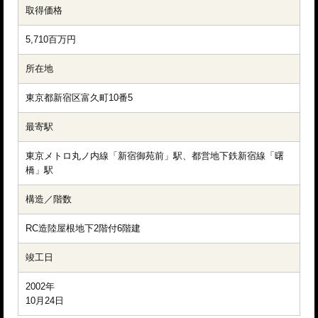
取得価格
5,710百万円
所在地
東京都新宿区富久町10番5
最寄駅
東京メトロ丸ノ内線「新宿御苑前」駅、都営地下鉄新宿線「曙
橋」駅
構造／階数
RC造陸屋根地下2階付6階建
竣工日
2002年

10月24日