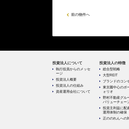
前の物件へ
投資法人について
投資法人の特徴
執行役員からのメッセ
総合型戦略
ージ
大型REIT
投資法人概要
ブランドのコン
投資法人の仕組み
東京圏中心のポ
資産運用会社について
ォリオ
野村不動産グル
バリューチェー
投資主利益に配
運用体制の確保
正ののれんへの