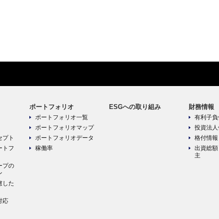
ポートフォリオ
ESGへの取り組み
財務情報
ポートフォリオ一覧
有利子負
ポートフォリオマップ
投資法人
セプト
ポートフォリオデータ
格付情報
ートフ
稼働率
出資総額
主
ープの
ン
慮した
対応