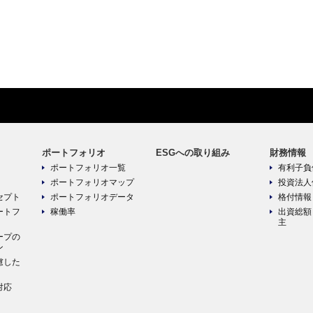
ポートフォリオ
ESGへの取り組み
財務情報
ポートフォリオ一覧
有利子負
ポートフォリオマップ
投資法人
セプト
ポートフォリオデータ
格付情報
ートフ
稼働率
出資総額
主
ープの
ン
慮した
対応