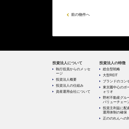
前の物件へ
投資法人について
投資法人の特徴
執行役員からのメッセ
総合型戦略
ージ
大型REIT
投資法人概要
ブランドのコン
投資法人の仕組み
東京圏中心のポ
資産運用会社について
ォリオ
野村不動産グル
バリューチェー
投資主利益に配
運用体制の確保
正ののれんへの